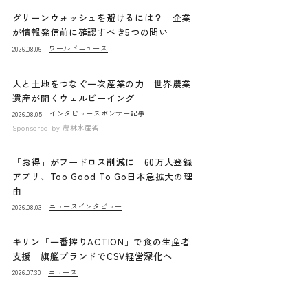
グリーンウォッシュを避けるには？ 企業
が情報発信前に確認すべき5つの問い
ワールドニュース
2026.08.06
人と土地をつなぐ一次産業の力 世界農業
遺産が開くウェルビーイング
インタビュー
スポンサー記事
2026.08.05
Sponsored by
農林水産省
「お得」がフードロス削減に 60万人登録
アプリ、Too Good To Go日本急拡大の理
由
ニュース
インタビュー
2026.08.03
キリン「一番搾りACTION」で食の生産者
支援 旗艦ブランドでCSV経営深化へ
ニュース
2026.07.30