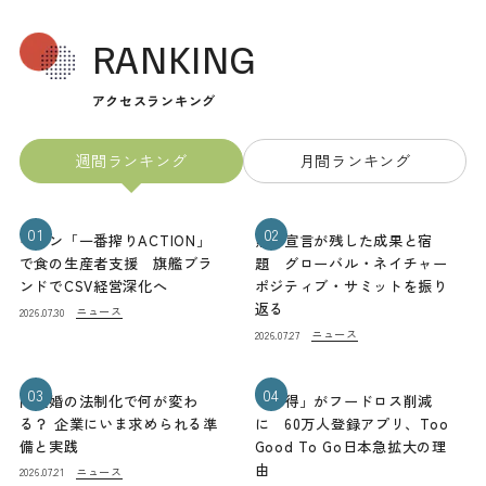
RANKING
アクセスランキング
週間ランキング
月間ランキング
01
02
キリン「一番搾りACTION」
熊本宣言が残した成果と宿
で食の生産者支援 旗艦ブラ
題 グローバル・ネイチャー
ンドでCSV経営深化へ
ポジティブ・サミットを振り
返る
ニュース
2026.07.30
ニュース
2026.07.27
03
04
同性婚の法制化で何が変わ
「お得」がフードロス削減
る？ 企業にいま求められる準
に 60万人登録アプリ、Too
備と実践
Good To Go日本急拡大の理
由
ニュース
2026.07.21