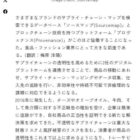
さまざまなブランドのサプライ・チェーン・マップを検
索できるデータベース「
ソースマップ(Sourcemap)
」と
ブロックチェーン技術を持つプラットフォーム「
プロヴ
ェナンス(Provenance)
」がこのほど協働することになっ
た。食品・ファッション業界にとって大きな前進であ
る。(翻訳：梅原 洋陽)
サプライチェーンの透明性を高めるために2社のデジタル
プラットホームを連携させることで、商品の移動にあわ
せ、サプライ・チェーン・マッピングやデータ収集、仕
入先の追跡を行い、非効率性や持続不可能で非倫理的な
課題に対応できるようになる。
2016年に発生した、チーズやオリーブオイル、牛肉、そ
して魚介類に対する不正報告の増加を受け、企業は簡単
に追跡ができ、自社商品の正当性を証明できる新たな解
決策を求めてきた。不透明なサプライチェーンは重大な
財務リスクと風評被害のリスクを生む。消費者が商品の
透明性をこれまで以上に求めるようになり、トレーサビ