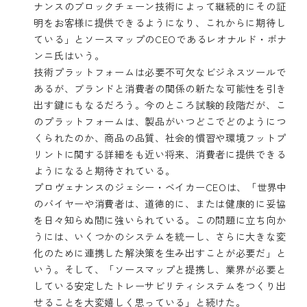
ナンスのブロックチェーン技術によって継続的にその証
明をお客様に提供できるようになり、これからに期待し
ている」とソースマップのCEOであるレオナルド・ボナ
ンニ氏はいう。
技術プラットフォームは必要不可欠なビジネスツールで
あるが、ブランドと消費者の関係の新たな可能性を引き
出す鍵にもなるだろう。今のところ試験的段階だが、こ
のプラットフォームは、製品がいつどこでどのようにつ
くられたのか、商品の品質、社会的慣習や環境フットプ
リントに関する詳細をも近い将来、消費者に提供できる
ようになると期待されている。
プロヴェナンスのジェシー・ベイカーCEOは、「世界中
のバイヤーや消費者は、道徳的に、または健康的に妥協
を日々知らぬ間に強いられている。この問題に立ち向か
うには、いくつかのシステムを統一し、さらに大きな変
化のために連携した解決策を生み出すことが必要だ」と
いう。そして、「ソースマップと提携し、業界が必要と
している安定したトレーサビリティシステムをつくり出
せることを大変嬉しく思っている」と続けた。