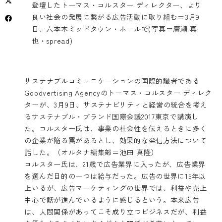
登壇したトーマス・コルスター ディレクター、より
良い社会の発展に繋がる広告活動に取り組む＝3月9
日、六本木ミッドタウン・ホールで(写真＝廣瀬 真
也・spread)
サステナブルコミュニケーションの国際的識者である
Goodvertising Agencyのトーマス・コルスター ディレク
ターが、3月9日、サステナビリティと経営の統合を考え
るサステナブル・ブランド国際会議2017東京で講演し
た。コルスター氏は、事業の社会性を伝えるときに多く
の企業が陥る罠があるとし、効果的な発信方法について
話した。（オルタナ編集部＝池田 真隆）
コルスター氏は、21歳で広告業界に入ったが、広告業界
を選んだ目的の一つは給与だった。広告の世界に15年以
上いるが、広告マーケティングの世界では、利益や売上
中心で話が進んでいるように感じるという。本来広告
は、人間関係があってこそ成り立つビジネスだが、利益