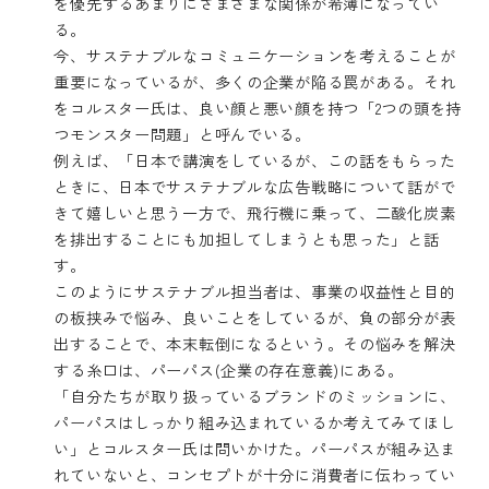
を優先するあまりにさまざまな関係が希薄になってい
る。
今、サステナブルなコミュニケーションを考えることが
重要になっているが、多くの企業が陥る罠がある。それ
をコルスター氏は、良い顔と悪い顔を持つ「2つの頭を持
つモンスター問題」と呼んでいる。
例えば、「日本で講演をしているが、この話をもらった
ときに、日本でサステナブルな広告戦略について話がで
きて嬉しいと思う一方で、飛行機に乗って、二酸化炭素
を排出することにも加担してしまうとも思った」と話
す。
このようにサステナブル担当者は、事業の収益性と目的
の板挟みで悩み、良いことをしているが、負の部分が表
出することで、本末転倒になるという。その悩みを解決
する糸口は、パーパス(企業の存在意義)にある。
「自分たちが取り扱っているブランドのミッションに、
パーパスはしっかり組み込まれているか考えてみてほし
い」とコルスター氏は問いかけた。パーパスが組み込ま
れていないと、コンセプトが十分に消費者に伝わってい