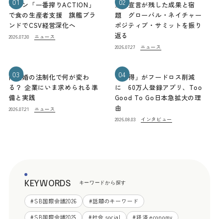
01
02
キリン「一番搾りACTION」
熊本宣言が残した成果と宿
で食の生産者支援 旗艦ブラ
題 グローバル・ネイチャー
ンドでCSV経営深化へ
ポジティブ・サミットを振り
返る
ニュース
2026.07.30
ニュース
2026.07.27
03
04
同性婚の法制化で何が変わ
「お得」がフードロス削減
る？ 企業にいま求められる準
に 60万人登録アプリ、Too
備と実践
Good To Go日本急拡大の理
由
ニュース
2026.07.21
インタビュー
2026.08.03
KEYWORDS
キーワードから探す
#
SB国際会議2026
#
話題のキーワード
#
SB国際会議2025
#
社会 social
#
経済 economy