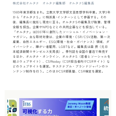
株式会社オルタナ オルタナ編集部 オルタナS編集長
1989年東京都生まれ。立教大学文学部文芸思想学科卒業。大学3年
から「オルタナＳ」に特派員･インターンとして参画する。その
後、編集長に就任し現在に至る。オルタナSの編集及び執筆、管理
全般を担当。企業やNPOなどとの共同企画などを担当している。
「オルタナ」は2007年に創刊したソーシャル・イノベーション・
マガジン。主な取材対象は、企業の環境・CSR/CSV活動、第一次
産業、自然エネルギー、ESG(環境・社会・ガバナンス）領域、ダ
イバーシティ、障がい者雇用、LGBTなど。編集長は森 摂（元日
本経済新聞ロサンゼルス支局長）。季刊誌を全国の書店で発売す
るほか、オルタナ・オンライン、オルタナS（若者とソーシャルを
結ぶウェブサイト）、CSRtoday（CSR担当者向けCSRサイト）な
どのウェブサイトを運営。サステナブル・ブランドジャパンのコ
ンテンツ制作を行う。このほかCSR部員塾、CSR検定を運営。