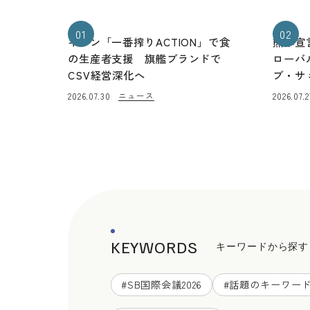
01
02
キリン「一番搾りACTION」で食
熊本宣
の生産者支援 旗艦ブランドで
ローバ
CSV経営深化へ
ブ・サ
ニュース
2026.07.30
2026.07.2
KEYWORDS
キーワードから探す
#
SB国際会議2026
#
話題のキーワー