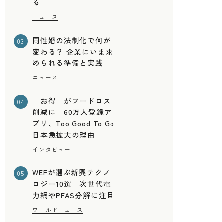
る
月
ニュース
同性婚の法制化で何が
03
変わる？ 企業にいま求
められる準備と実践
ニュース
「お得」がフードロス
04
削減に 60万人登録ア
プリ、Too Good To Go
日本急拡大の理由
インタビュー
WEFが選ぶ新興テクノ
05
ロジー10選 次世代電
力網やPFAS分解に注目
な
ワールドニュース