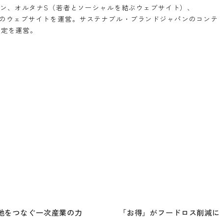
ン、オルタナS（若者とソーシャルを結ぶウェブサイト）、
）などのウェブサイトを運営。サステナブル・ブランドジャパンのコンテ
検定を運営。
地をつなぐ一次産業の力
「お得」がフードロス削減