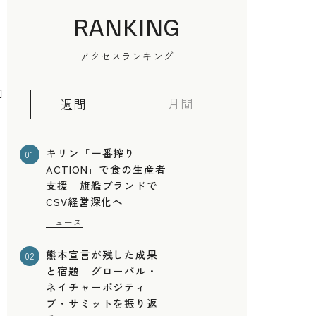
RANKING
初
アクセスランキング
加
月間
週間
キリン「一番搾り
01
ACTION」で食の生産者
解
支援 旗艦ブランドで
CSV経営深化へ
ニュース
熊本宣言が残した成果
02
と宿題 グローバル・
ネイチャーポジティ
ブ・サミットを振り返