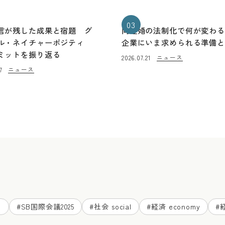
03
言が残した成果と宿題 グ
同性婚の法制化で何が変わ
ル・ネイチャーポジティ
企業にいま求められる準備
ミットを振り返る
ニュース
2026.07.21
ニュース
7
ド
#
SB国際会議2025
#
社会 social
#
経済 economy
#
経