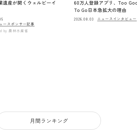
業遺産が開くウェルビーイ
60万人登録アプリ、Too Go
To Go日本急拡大の理由
ニュース
インタビュー
05
2026.08.03
ュー
スポンサー記事
ed by
農林水産省
月間ランキング