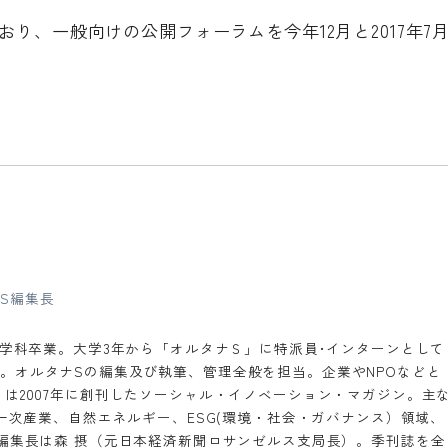
おり、一般向けの公開フォーラムを今年12月と2017年7
S編集長
想学科卒業。大学3年から「オルタナＳ」に特派員･インターンとして
。オルタナSの編集及び執筆、管理全般を担当。企業やNPOなどと
は2007年に創刊したソーシャル・イノベーション・マガジン。主
第一次産業、自然エネルギー、ESG(環境・社会・ガバナンス）領域、
。編集長は森 摂（元日本経済新聞ロサンゼルス支局長）。季刊誌を全