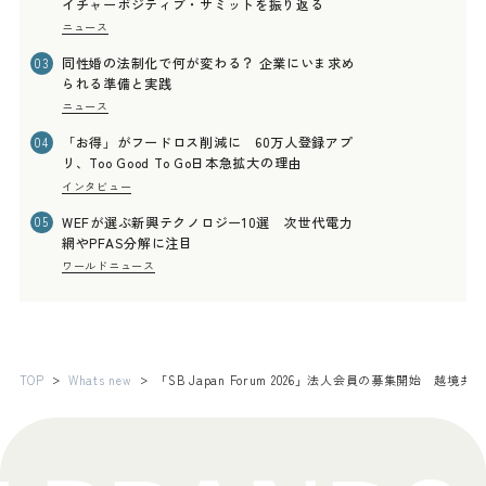
イチャーポジティブ・サミットを振り返る
ニュース
同性婚の法制化で何が変わる？ 企業にいま求め
03
られる準備と実践
ニュース
「お得」がフードロス削減に 60万人登録アプ
04
リ、Too Good To Go日本急拡大の理由
インタビュー
WEFが選ぶ新興テクノロジー10選 次世代電力
05
網やPFAS分解に注目
ワールドニュース
TOP
Whats new
「SB Japan Forum 2026」法人会員の募集開始 越