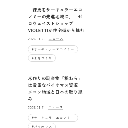
「練馬をサーキュラーエコ
ノミーの先進地域に」 ゼ
ロウェイストショップ
VIOLETTIが住宅街から挑む
ニュース
2026.01.26
#
サーキュラーエコノミー
#
まちづくり
米作りの副産物「稲わら」
は貴重なバイオマス資源
メコン地域と日本の取り組
み
ニュース
2026.01.21
#
サーキュラーエコノミー
#
バイオマス