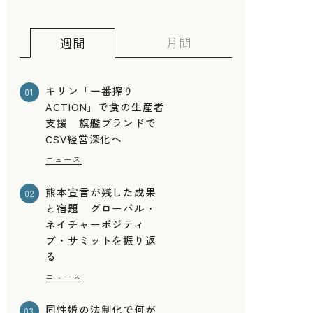
月間
週間
キリン「一番搾り
01
ACTION」で食の生産者
支援 旗艦ブランドで
CSV経営深化へ
ニュース
熊本宣言が残した成果
02
と宿題 グローバル・
ネイチャーポジティ
ブ・サミットを振り返
る
ニュース
同性婚の法制化で何が
03