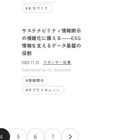
#
まちづくり
サステナビリティ情報開示
の複雑化に備える――ESG
情報を支えるデータ基盤の
役割
スポンサー記事
2025.11.27
Sponsored by
UL Solutions
#
情報開示
#
サプライチェーン
4
5
6
7