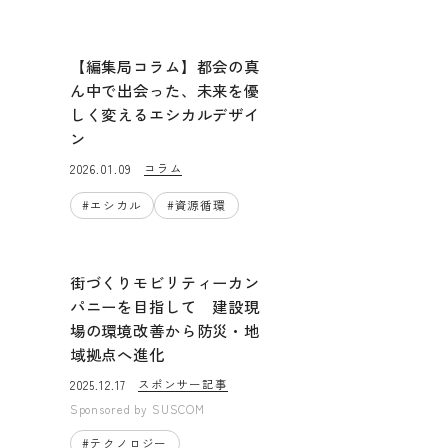
【編集局コラム】都会の真
ん中で出会った、未来を優
しく変えるエシカルデザイ
ン
コラム
2026.01.09
#
エシカル
#
資源循環
街づくりモビリティーカン
パニーを目指して 建設現
場の環境改善から防災・地
域拠点へ進化
スポンサー記事
2025.12.17
Sponsored by
SUSCOM
#
テクノロジー