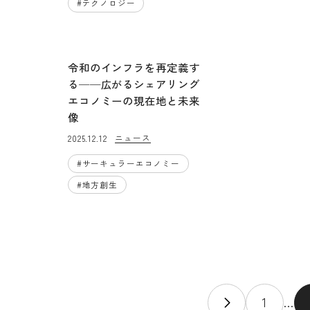
#
テクノロジー
令和のインフラを再定義す
る──広がるシェアリング
エコノミーの現在地と未来
像
ニュース
2025.12.12
#
サーキュラーエコノミー
#
地方創生
1
...