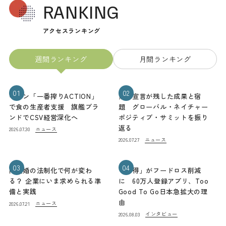
RANKING
アクセスランキング
週間ランキング
月間ランキング
01
02
キリン「一番搾りACTION」
熊本宣言が残した成果と宿
で食の生産者支援 旗艦ブラ
題 グローバル・ネイチャー
ンドでCSV経営深化へ
ポジティブ・サミットを振り
返る
ニュース
2026.07.30
ニュース
2026.07.27
03
04
同性婚の法制化で何が変わ
「お得」がフードロス削減
る？ 企業にいま求められる準
に 60万人登録アプリ、Too
備と実践
Good To Go日本急拡大の理
由
ニュース
2026.07.21
インタビュー
2026.08.03