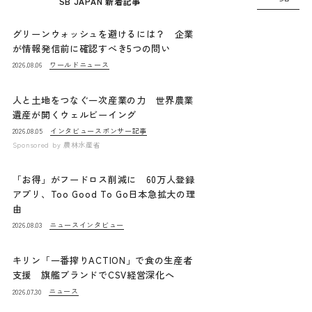
SB JAPAN 新着記事
グリーンウォッシュを避けるには？ 企業
が情報発信前に確認すべき5つの問い
ワールドニュース
2026.08.06
人と土地をつなぐ一次産業の力 世界農業
遺産が開くウェルビーイング
インタビュー
スポンサー記事
2026.08.05
Sponsored by
農林水産省
「お得」がフードロス削減に 60万人登録
アプリ、Too Good To Go日本急拡大の理
由
ニュース
インタビュー
2026.08.03
キリン「一番搾りACTION」で食の生産者
支援 旗艦ブランドでCSV経営深化へ
ニュース
2026.07.30