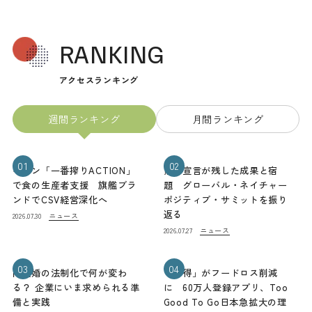
RANKING
アクセスランキング
週間ランキング
月間ランキング
01
02
キリン「一番搾りACTION」
熊本宣言が残した成果と宿
で食の生産者支援 旗艦ブラ
題 グローバル・ネイチャー
ンドでCSV経営深化へ
ポジティブ・サミットを振り
返る
ニュース
2026.07.30
ニュース
2026.07.27
03
04
同性婚の法制化で何が変わ
「お得」がフードロス削減
る？ 企業にいま求められる準
に 60万人登録アプリ、Too
備と実践
Good To Go日本急拡大の理