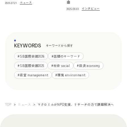
由
ニュース
2026.07.21
インタビュー
2026.08.03
KEYWORDS
キーワードから探す
#
SB国際会議2026
#
話題のキーワード
#
SB国際会議2025
#
社会 social
#
経済 economy
#
経営 management
#
環境 environment
TOP
ニュース
マクロミルがNPO支援、リサーチの力で課題解決へ