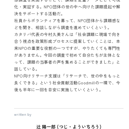
化・実証する。NPO団体の世の中へ向けた課題提起や解
決をサポートする活動だ。
社員からボランティアを募って、NPO団体から課題感な
どを聞き、相談しながら調査を進めていくという。
カタリバ代表の今村久美さんは「社会課題に現場で向き
合う視点を政策形成プロセスに提案していくことは、本
来NPOの重要な役割の一つですが、やりたくても専門性
がありません。今回の調査で初めて自分たちが主体とな
って、課題の当事者の声を集めることができました」と
話している。
NPO向けリサーチ支援は「リサーチで、世の中をもっと
良くできる」という社会貢献活動Goodmillの一環で、今
後も半年に一回を目安に実施していくという。
written by
辻 陽一郎 (つじ・よういちろう)