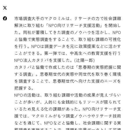
市場調査大手のマクロミルは、リサーチの力で社会課題
解決に取り組む「NPO向けリサーチ支援活動」を開始し
た。同社が蓄積してきた調査のノウハウを活かし、NPO
と協働で実態調査をすることで、取り組む課題の可視化
を行う。NPOは調査データを元に政策提案などに活かす
ことができる。第一弾では、中高生への教育支援を行う
NPO法人カタリバを支援した。(辻陽一郎)
カタリバと協働で作成したのは「思春期の実態把握に関
する調査」。思春期世代の実態や同世代を取り巻く環境
を調査することで、思春期世代へ向けた支援のニーズを
把握する。
NPOの活動は、取り組む課題や活動の成果が見えづらい
ことが多いが、人的にも金銭的にもリソースが限られて
いるため見える化の課題があった。NPO向けリサーチ支
援では、マクロミルがもつ調査ノウハウやリサーチ技術
などを通じて、NPOなどと協働し、社会課題に関する実
態調査を実施することで、課題を定量データとして可視