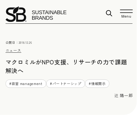
Menu
公開日：
2018.12.26
ニュース
マクロミルがNPO支援、リサーチの力で課題
解決へ
#
経営 management
#
パートナーシップ
#
情報開示
辻 陽一郎