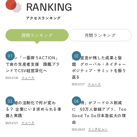
RANKING
アクセスランキング
週間ランキング
月間ランキング
01
02
キリン「一番搾りACTION」
熊本宣言が残した成果と宿
で食の生産者支援 旗艦ブラ
題 グローバル・ネイチャー
ンドでCSV経営深化へ
ポジティブ・サミットを振り
返る
ニュース
2026.07.30
ニュース
2026.07.27
03
04
同性婚の法制化で何が変わ
「お得」がフードロス削減
る？ 企業にいま求められる準
に 60万人登録アプリ、Too
備と実践
Good To Go日本急拡大の理
由
ニュース
2026.07.21
インタビュー
2026.08.03