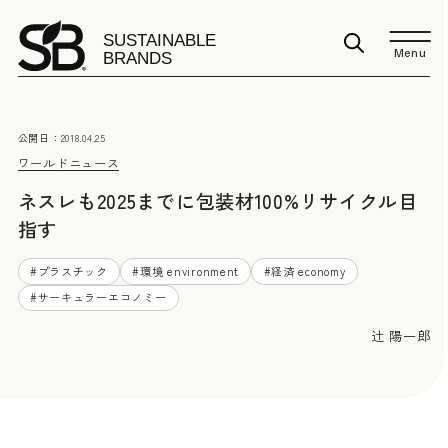
Menu
公開日：
2018.04.25
ワールドニュース
ネスレも2025までに包装材100%リサイクル目
指す
#
プラスチック
#
環境 environment
#
経済 economy
#
サーキュラーエコノミー
辻 陽一郎