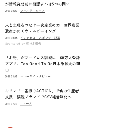
が情報発信前に確認すべき5つの問い
ワールドニュース
2026.08.06
人と土地をつなぐ一次産業の力 世界農業
遺産が開くウェルビーイング
インタビュー
スポンサー記事
2026.08.05
Sponsored by
農林水産省
「お得」がフードロス削減に 60万人登録
アプリ、Too Good To Go日本急拡大の理
由
ニュース
インタビュー
2026.08.03
キリン「一番搾りACTION」で食の生産者
支援 旗艦ブランドでCSV経営深化へ
ニュース
2026.07.30