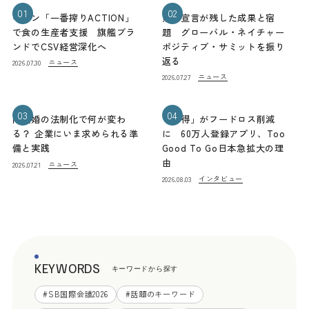
01
02
キリン「一番搾りACTION」
熊本宣言が残した成果と宿
で食の生産者支援 旗艦ブラ
題 グローバル・ネイチャー
ンドでCSV経営深化へ
ポジティブ・サミットを振り
返る
ニュース
2026.07.30
ニュース
2026.07.27
03
04
同性婚の法制化で何が変わ
「お得」がフードロス削減
る？ 企業にいま求められる準
に 60万人登録アプリ、Too
備と実践
Good To Go日本急拡大の理
由
ニュース
2026.07.21
インタビュー
2026.08.03
KEYWORDS
キーワードから探す
#
SB国際会議2026
#
話題のキーワード