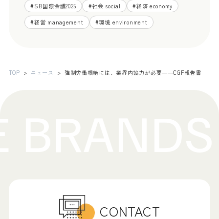
#
SB国際会議2025
#
社会 social
#
経済 economy
#
経営 management
#
環境 environment
TOP
ニュース
強制労働根絶には、業界内協力が必要――CGF報告書
CONTACT