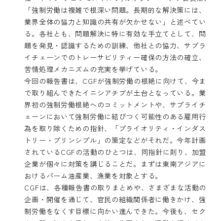
「強制労働は複雑で根深い問題。長期的な解決策には、
業界全体の協力と知識の共有が欠かせない」と述べてい
る。各社とも、問題解決に特に有効な手立てとして、問
題を発見・認識するための訓練、他社との協力、サプラ
イチェーンでのトレーサビリティー確保の方法の確立、
苦情処理メカニズムの充実を挙げている。
今回の報告書は、CGFが強制労働の根絶に向けて、今ま
で取り組んできたイニシアチブが土台となっている。業
界初の強制労働根絶へのコミットメントや、サプライチ
ェーンにおいて強制労働に結びつく可能性のある雇用行
為を取り除くための指針、「プライオリティ・インダス
トリー・プリンシプル」の策定などがそれだ。今年計画
されているCGFの活動のひとつは、同指針に則り、加盟
企業が個々に対策を講じることだ。まずは東南アジアに
おけるパーム油産業、漁業を対象とする。
CGFは、各種報告書の取りまとめや、さまざまな活動の
企画・開催を通じて、官民の組織関係者に働きかけ、強
制労働をなくす目標に向かい進んできた。今後も、セク