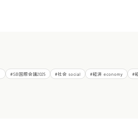
ド
#
SB国際会議2025
#
社会 social
#
経済 economy
#
経