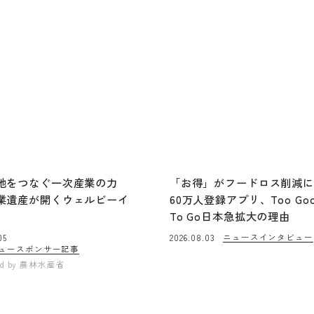
地をつなぐ一次産業の力
「お得」がフードロス削減
業遺産が開くウェルビーイ
60万人登録アプリ、Too Go
To Go日本急拡大の理由
ニュース
インタビュー
05
2026.08.03
ュー
スポンサー記事
ed by
農林水産省