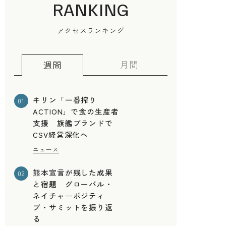
RANKING
アクセスランキング
月間
週間
る
キリン「一番搾り
01
ACTION」で食の生産者
支援 旗艦ブランドで
CSV経営深化へ
ニュース
熊本宣言が残した成果
02
と宿題 グローバル・
ネイチャーポジティ
ブ・サミットを振り返
る