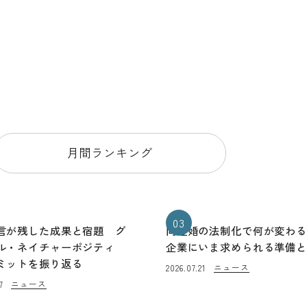
月間ランキング
03
言が残した成果と宿題 グ
同性婚の法制化で何が変わ
ル・ネイチャーポジティ
企業にいま求められる準備
ミットを振り返る
ニュース
2026.07.21
ニュース
7