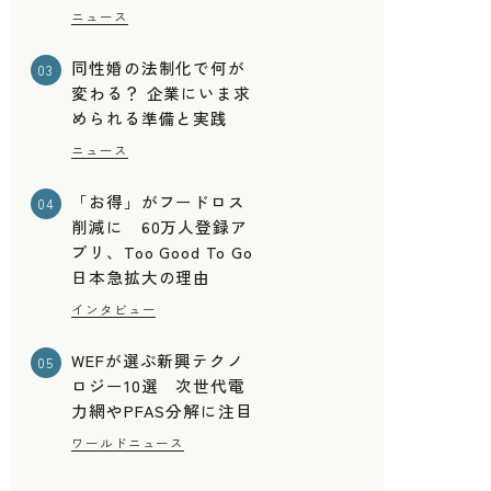
ニュース
同性婚の法制化で何が
03
変わる？ 企業にいま求
められる準備と実践
ニュース
「お得」がフードロス
04
削減に 60万人登録ア
プリ、Too Good To Go
日本急拡大の理由
インタビュー
WEFが選ぶ新興テクノ
05
ロジー10選 次世代電
力網やPFAS分解に注目
ワールドニュース