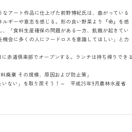
うなアート作品に仕上げた前野博紀氏は、曲がっている
ネルギーや意志を感じる。形の良い野菜より『命』を感
し、「食料生産確保の問題がある一方、飢餓が起きてい
を機会に多くの人にフードロスを意識してほしい」と力
平日に赤道倶楽部でオープンする。ランチは持ち帰りでき
と食料廃棄 その規模、原因および防止策」
たいない」を取り戻そう！～ 平成25年9月農林水産省