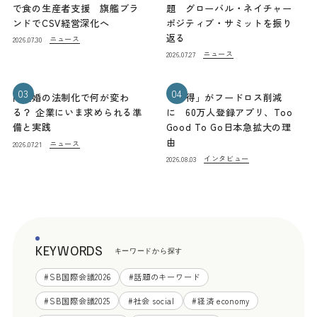
で食の生産者支援 旗艦ブラ
題 グローバル・ネイチャー
ンドでCSV経営深化へ
ポジティブ・サミットを振り
返る
ニュース
2026.07.30
ニュース
2026.07.27
03
04
同性婚の法制化で何が変わ
「お得」がフードロス削減
る？ 企業にいま求められる準
に 60万人登録アプリ、Too
備と実践
Good To Go日本急拡大の理
由
ニュース
2026.07.21
インタビュー
2026.08.03
KEYWORDS
キーワードから探す
#
SB国際会議2026
#
話題のキーワード
#
SB国際会議2025
#
社会 social
#
経済 economy