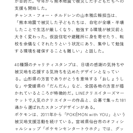
が目的だ。今年から熊本地震で被災した子どもたちへの
支援も開始した。
チャンス・フォー・チルドレンの山本雅広報担当は、
「熊本地震で被災した子どもたちは、自宅が全壊・半壊
したことで生活が厳しくなり、勉強する環境が被災前と
大きく変わった。仮設住宅や避難所に身を寄せたり、転
校を余儀なくされたりという状況にあり、集中して勉強
する環境を確保することも難しい」と話した。
40種類のチャリティスタンプは、日頃の感謝の気持ちや
被災地を応援する気持ちを込めたデザインとなってい
る。山形県の方言でありがとうを意味する「おしょうし
な」や愛媛県の「だんだん」など、全国各地の方言が描
かれているところが特徴的だ。LINEクリエイターズマー
ケットで人気のクリエイターの作品と、公募で集った181
通から選ばれたスタンプデザインがある。
ポケモンは、2011年から「POKÉMON with YOU」という
被災地支援活動を続けている。宮城県仙台市のオフィシ
ャルショップ「ポケモンセンタートウホク」では、グッ