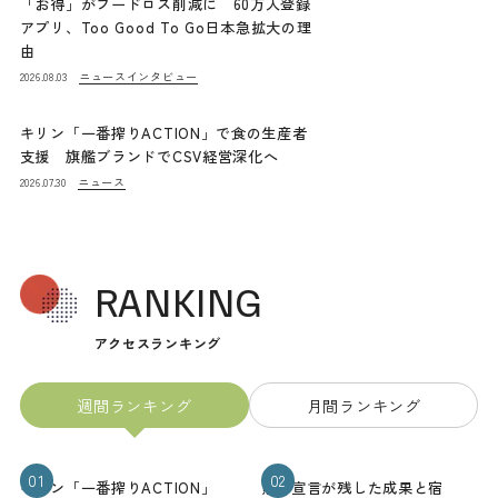
「お得」がフードロス削減に 60万人登録
アプリ、Too Good To Go日本急拡大の理
由
ニュース
インタビュー
2026.08.03
キリン「一番搾りACTION」で食の生産者
支援 旗艦ブランドでCSV経営深化へ
ニュース
2026.07.30
RANKING
アクセスランキング
週間ランキング
月間ランキング
01
02
キリン「一番搾りACTION」
熊本宣言が残した成果と宿