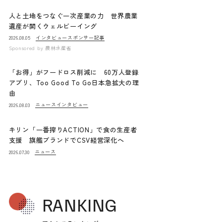
人と土地をつなぐ一次産業の力 世界農業
遺産が開くウェルビーイング
インタビュー
スポンサー記事
2026.08.05
Sponsored by
農林水産省
「お得」がフードロス削減に 60万人登録
アプリ、Too Good To Go日本急拡大の理
由
ニュース
インタビュー
2026.08.03
キリン「一番搾りACTION」で食の生産者
支援 旗艦ブランドでCSV経営深化へ
ニュース
2026.07.30
RANKING