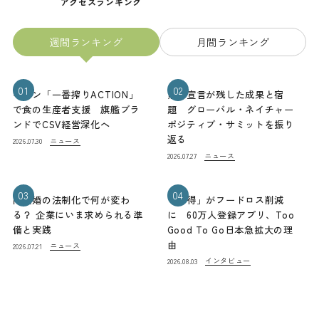
アクセスランキング
週間ランキング
月間ランキング
01
02
キリン「一番搾りACTION」
熊本宣言が残した成果と宿
で食の生産者支援 旗艦ブラ
題 グローバル・ネイチャー
ンドでCSV経営深化へ
ポジティブ・サミットを振り
返る
ニュース
2026.07.30
ニュース
2026.07.27
03
04
同性婚の法制化で何が変わ
「お得」がフードロス削減
る？ 企業にいま求められる準
に 60万人登録アプリ、Too
備と実践
Good To Go日本急拡大の理
由
ニュース
2026.07.21
インタビュー
2026.08.03