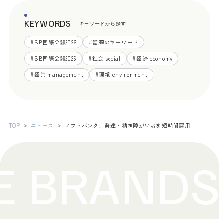
KEYWORDS
キーワードから探す
#
SB国際会議2026
#
話題のキーワード
#
SB国際会議2025
#
社会 social
#
経済 economy
#
経営 management
#
環境 environment
TOP
ニュース
ソフトバンク、発達・精神障がい者を短時間雇用