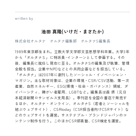
written by
池田 真隆(いけだ・まさたか)
株式会社オルタナ オルタナ編集部 オルタナS編集長
1989年東京都生まれ。立教大学文学部文芸思想学科卒業。大学3年
から「オルタナＳ」に特派員･インターンとして参画する。その
後、編集長に就任し現在に至る。オルタナSの編集及び執筆、管理
全般を担当。企業やNPOなどとの共同企画などを担当している。
「オルタナ」は2007年に創刊したソーシャル・イノベーション・
マガジン。主な取材対象は、企業の環境・CSR/CSV活動、第一次
産業、自然エネルギー、ESG(環境・社会・ガバナンス）領域、ダ
イバーシティ、障がい者雇用、LGBTなど。編集長は森 摂（元日
本経済新聞ロサンゼルス支局長）。季刊誌を全国の書店で発売す
るほか、オルタナ・オンライン、オルタナS（若者とソーシャルを
結ぶウェブサイト）、CSRtoday（CSR担当者向けCSRサイト）な
どのウェブサイトを運営。サステナブル・ブランドジャパンのコ
ンテンツ制作を行う。このほかCSR部員塾、CSR検定を運営。