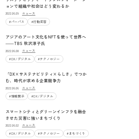
ョンで組織や社会はどう変わるか
ニュース
2022.06.09
#
パーパス
#
行動変容
アジアのアート文化をNFTを使って世界へ
――TBS 秋沢淳子氏
ニュース
2022.06.08
#
DX/デジタル
#
テクノロジー
「DX×サステナビリティ×らしさ」でつか
む、時代が求める企業競争力
ニュース
2022.06.06
#
情報開示
#
DX/デジタル
スマートシティとグリーンインフラを融合
させた災害に強いまちづくり
ニュース
2022.06.02
#
DX/デジタル
#
テクノロジー
#
まちづくり