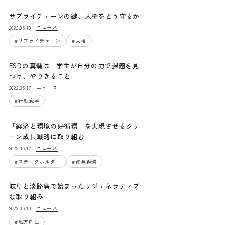
サプライチェーンの鍵、人権をどう守るか
ニュース
2022.05.19
#
サプライチェーン
#
人権
ESDの真髄は「学生が自分の力で課題を見
つけ、やりきること」
ニュース
2022.05.17
#
行動変容
「経済と環境の好循環」を実現させるグリ
ーン成長戦略に取り組む
ニュース
2022.05.12
#
ステークホルダー
#
資源循環
岐阜と淡路島で始まったリジェネラティブ
な取り組み
ニュース
2022.05.10
#
地方創生