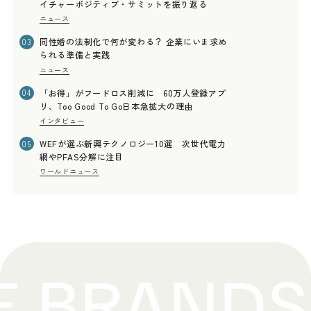
イチャーポジティブ・サミットを振り返る
ニュース
同性婚の法制化で何が変わる？ 企業にいま求め
03
られる準備と実践
ニュース
「お得」がフードロス削減に 60万人登録アプ
04
リ、Too Good To Go日本急拡大の理由
インタビュー
WEFが選ぶ新興テクノロジー10選 次世代電力
05
網やPFAS分解に注目
ワールドニュース