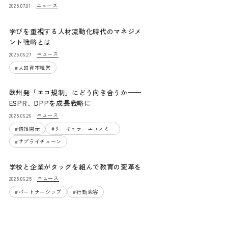
ニュース
2025.07.01
学びを重視する人材流動化時代のマネジメ
ント戦略とは
ニュース
2025.06.27
#
人的資本経営
欧州発「エコ規制」にどう向き合うか——
ESPR、DPPを成長戦略に
ニュース
2025.06.26
#
情報開示
#
サーキュラーエコノミー
#
サプライチェーン
学校と企業がタッグを組んで教育の変革を
ニュース
2025.06.25
#
パートナーシップ
#
行動変容