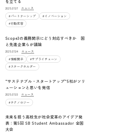
を立てる
ニュース
2025.07.07
#
パートナーシップ
#
イノベーション
#
行動変容
Scope3の義務開示にどう対応すべきか 国
と先進企業らが議論
ニュース
2025.07.04
#
情報開示
#
サプライチェーン
#
ステークホルダー
“サステナブル・スタートアップ”5社がソリ
ューションと思いを発信
ニュース
2025.07.03
#
テクノロジー
未来を担う高校生が社会変革のアイデア発
表：第5回 SB Student Ambassador 全国
大会