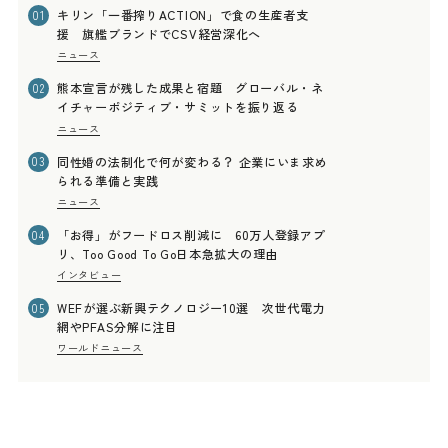
キリン「一番搾りACTION」で食の生産者支
01
援 旗艦ブランドでCSV経営深化へ
ニュース
熊本宣言が残した成果と宿題 グローバル・ネ
02
イチャーポジティブ・サミットを振り返る
ニュース
同性婚の法制化で何が変わる？ 企業にいま求め
03
られる準備と実践
ニュース
「お得」がフードロス削減に 60万人登録アプ
04
リ、Too Good To Go日本急拡大の理由
インタビュー
WEFが選ぶ新興テクノロジー10選 次世代電力
05
網やPFAS分解に注目
ワールドニュース