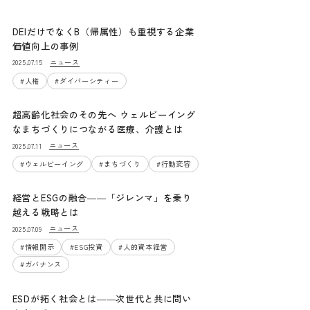
DEIだけでなくB（帰属性）も重視する企業
価値向上の事例
ニュース
2025.07.15
#
人権
#
ダイバーシティー
超高齢化社会のその先へ ウェルビーイング
なまちづくりにつながる医療、介護とは
ニュース
2025.07.11
#
ウェルビーイング
#
まちづくり
#
行動変容
経営とESGの融合――「ジレンマ」を乗り
越える戦略とは
ニュース
2025.07.09
#
情報開示
#
ESG投資
#
人的資本経営
#
ガバナンス
ESDが拓く社会とは――次世代と共に問い